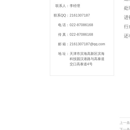
联系人：
李经理
处
联系QQ：
2161307187
进
电 话：
022-87086168
行
传 真：
022-87086168
还
邮 箱：
2161307187@qq.com
地 址：
天津市滨海高新区滨海
科技园汉港路与高泰道
交口高泰道4号
上一条
下一条