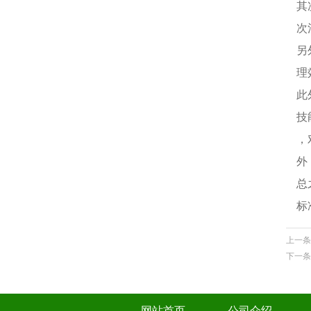
其
次
另
理
此
技
，
外
总
标
上一条
下一条
网站首页
公司介绍