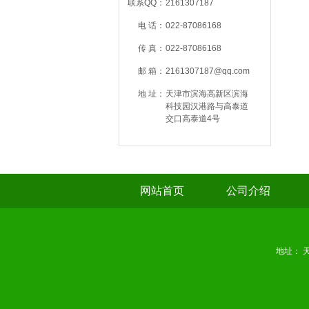
联系QQ：
2161307187
电 话：
022-87086168
传 真：
022-87086168
邮 箱：
2161307187@qq.com
地 址：
天津市滨海高新区滨海
科技园汉港路与高泰道
交口高泰道4号
网站首页
公司介绍
地址： 