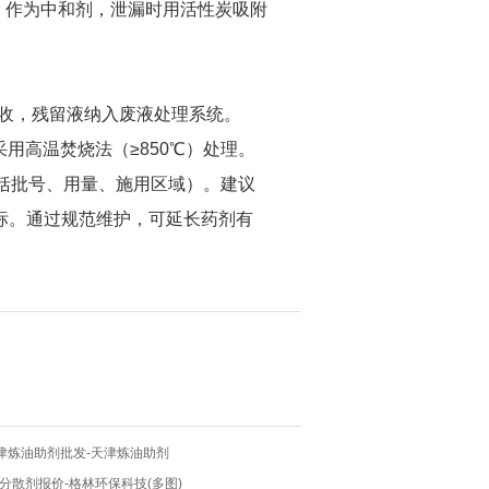
类）作为中和剂，泄漏时用活性炭吸附
中回收，残留液纳入废液处理系统。
用高温焚烧法（≥850℃）处理。
括批号、用量、施用区域）。建议
标。通过规范维护，可延长药剂有
天津炼油助剂批发-天津炼油助剂
分散剂报价-格林环保科技(多图)