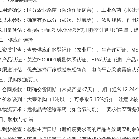
一、明确采购需求
1.用途确认：区分农业杀菌（防治作物病害）、工业杀菌（水处
2.技术参数：确定有效成分（如次、过氧等）、浓度规格、作用对
3.用量预估：根据处理面积/水体体积/使用频率计算月消耗量，
二、供应商选择
1.资质审查：查验供应商的登记证（农业用）、生产许可证、MS
2.产品认证：关注ISO9001质量体系认证、EPA认证（进口产
3.渠道评估：优先选择厂家或授权经销商，电商平台采购需确认
三、采购实施要点
1.合同条款：明确交货周期（常规产品≤7天）、期（通常12-2
2.价格谈判：大宗采购（1吨以上）可争取5-15%折扣，注意比
3.物流要求：危化品需运输车辆（如含氯制剂），要求供应商提
四、验收与存储
1.到货检查：核验生产日期（新鲜度要求高的产品有效期应剩余