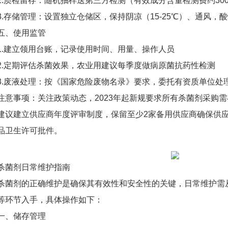
2.质检留存：随机抽样送第三方检测（有效成分含量检测费约300-
3.存储管理：设置独立仓储区，保持阴凉（15-25℃）、通风，
五、使用监管
1.建立领用台账，记录使用时间、用量、操作人员
2.定期评估杀菌效果，农业用建议每季度做病原菌抗药性检测
3.废液处理：按《国家危险废物名录》要求，委托有资质单位处理（
注意事项：关注政策动态，2023年起新规要求所有杀菌剂采购需
建议建立供应商年度评审制度，保留至少2家备用供应商确保供
品卫生许可批件。
杀菌剂日常维护指南
杀菌剂的正确维护是确保其有效性和安全性的关键，日常维护需
等环节入手，具体操作如下：
一、储存管理