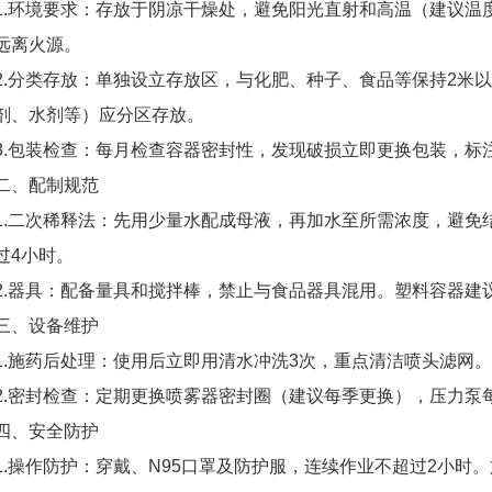
1.环境要求：存放于阴凉干燥处，避免阳光直射和高温（建议温度
远离火源。
2.分类存放：单独设立存放区，与化肥、种子、食品等保持2米
剂、水剂等）应分区存放。
3.包装检查：每月检查容器密封性，发现破损立即更换包装，标注
二、配制规范
1.二次稀释法：先用少量水配成母液，再加水至所需浓度，避免
过4小时。
2.器具：配备量具和搅拌棒，禁止与食品器具混用。塑料容器建
三、设备维护
1.施药后处理：使用后立即用清水冲洗3次，重点清洁喷头滤网。每
2.密封检查：定期更换喷雾器密封圈（建议每季更换），压力泵
四、安全防护
1.操作防护：穿戴、N95口罩及防护服，连续作业不超过2小时