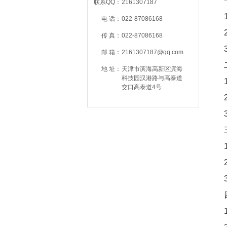
联系QQ：
2161307187
电 话：
022-87086168
传 真：
022-87086168
邮 箱：
2161307187@qq.com
地 址：
天津市滨海高新区滨海
科技园汉港路与高泰道
交口高泰道4号