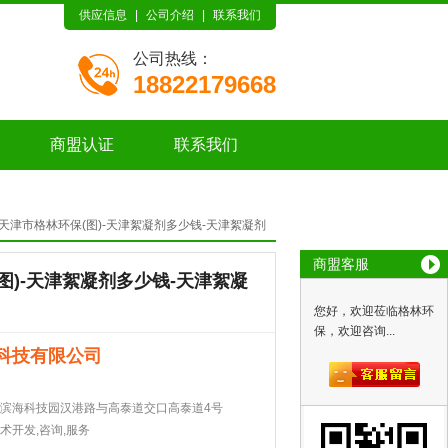
供应信息
|
公司介绍
|
联系我们
公司热线：
18822179668
商盟认证
联系我们
天津市格林环保(图)-天津絮凝剂多少钱-天津絮凝剂
商盟客服
图)-天津絮凝剂多少钱-天津絮凝
您好，欢迎莅临格林环
保，欢迎咨询...
科技有限公司
滨海科技园汉港路与高泰道交口高泰道4号
术开发,咨询,服务