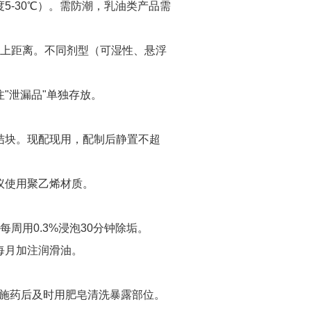
5-30℃）。需防潮，乳油类产品需
以上距离。不同剂型（可湿性、悬浮
"泄漏品"单独存放。
结块。现配现用，配制后静置不超
议使用聚乙烯材质。
周用0.3%浸泡30分钟除垢。
每月加注润滑油。
。施药后及时用肥皂清洗暴露部位。